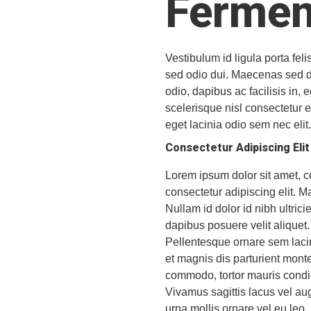
Fermen
Vestibulum id ligula porta f
sed odio dui. Maecenas sed di
odio, dapibus ac facilisis i
scelerisque nisl consectetur et
eget lacinia odio sem nec elit
Consectetur Adipiscing Elit
Lorem ipsum dolor sit amet, co
consectetur adipiscing elit. 
Nullam id dolor id nibh ultrici
dapibus posuere velit aliquet
Pellentesque ornare sem laci
et magnis dis parturient mont
commodo, tortor mauris condi
Vivamus sagittis lacus vel aug
urna mollis ornare vel eu leo.