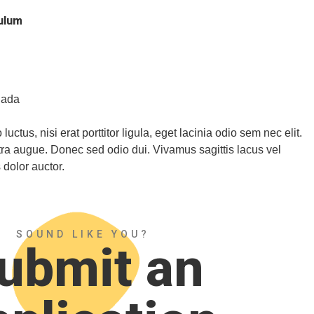
ulum
uada
ctus, nisi erat porttitor ligula, eget lacinia odio sem nec elit.
retra augue. Donec sed odio dui. Vivamus sagittis lacus vel
 dolor auctor.
SOUND LIKE YOU?
ubmit an