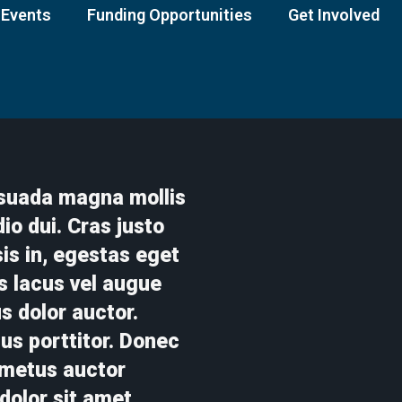
Events
Funding Opportunities
Get Involved
suada magna mollis
o dui. Cras justo
sis in, egestas eget
s lacus vel augue
s dolor auctor.
us porttitor. Donec
 metus auctor
dolor sit amet,