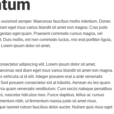
tum​
elis euismod semper. Maecenas faucibus mollis interdum. Donec
am eget risus varius blandit sit amet non magna. Cras justo
n, egestas eget quam. Praesent commodo cursus magna, vel
. Duis mollis, est non commodo luctus, nisi erat porttitor ligula,
. Lorem ipsum dolor sit amet,
nsectetur adipiscing elit. Lorem ipsum dolor sit amet,
Maecenas sed diam eget risus varius blandit sit amet non magna.
es vehicula ut id elit. Integer posuere erat a ante venenatis
. Sed posuere consectetur est at lobortis. Aenean eu leo quam.
nia quam venenatis vestibulum. Cum sociis natoque penatibus
es, nascetur ridiculus mus. Fusce dapibus, tellus ac cursus
mentum nibh, ut fermentum massa justo sit amet risus.
ue laoreet rutrum faucibus dolor auctor. Nullam quis risus eget