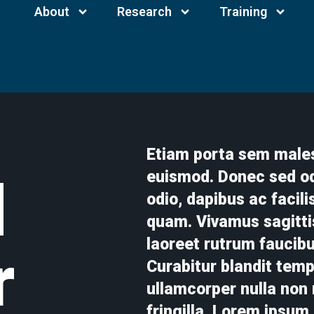
About
Research
Training
Etiam porta sem male
euismod. Donec sed odi
d
odio, dapibus ac facili
quam. Vivamus sagitti
laoreet rutrum faucibu
r
Curabitur blandit temp
ullamcorper nulla non
fringilla. Lorem ipsum 