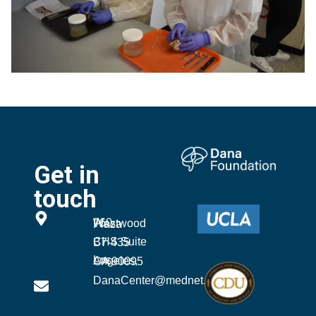
Get in
touch
760 Westwood Plaza
CHS Suite B7-435
Los Angeles, CA 90095
DanaCenter@mednet.ucla.edu