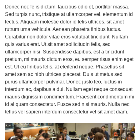
Donec nec felis dictum, faucibus odio et, porttitor massa.
Sed turpis nunc, tristique at ullamcorper vel, elementum id
lectus. Aliquam molestie dolor id felis ultrices, sit amet
rutrum urna vehicula. Aenean pharetra finibus luctus.
Curabitur non dolor vitae eros volutpat tincidunt. Nullam
quis varius erat. Ut sit amet sollicitudin felis, sed
ullamcorper nisi. Suspendisse dapibus, est a tincidunt
pretium, mi mauris dictum eros, eu semper risus enim eget
est. Ut eu finibus felis, at eleifend neque. Phasellus sit
amet sem ac nibh ultrices placerat. Duis ut metus sed
purus ullamcorper pulvinar. Donec justo leo, luctus in
interdum ac, dapibus a dui. Nullam eget neque consequat
mauris dignissim condimentum. Praesent condimentum mi
id aliquam consectetur. Fusce sed nisi mauris. Nulla nec
tellus vel sapien interdum consectetur vel sit amet diam.